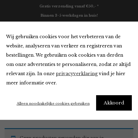
Gratis verzending vanaf €50,- *
Binnen 3-5 werkdagen in huis!
0
Wij gebruiken cookies voor het verbeteren van de
website, analyseren van verkeer en registreren van
bestellingen. We gebruiken ook cookies van derden
Must Haves
om onze advertenties te personaliseren, zodat ze altijd
relevant zijn. In onze
privacyverklaring
vind je hier
Filter
meer informatie over.
Akkoord
Home
Winkel
Accessoires
Must Haves
Alleen noodzakelijke cookies gebruiken