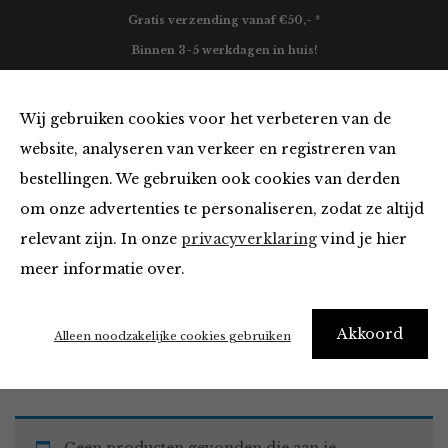
Gratis verzending vanaf €50,- *
Binnen 3-5 werkdagen in huis!
0
Wij gebruiken cookies voor het verbeteren van de
website, analyseren van verkeer en registreren van
bestellingen. We gebruiken ook cookies van derden
Must Haves
om onze advertenties te personaliseren, zodat ze altijd
relevant zijn. In onze
privacyverklaring
vind je hier
Filter
meer informatie over.
Akkoord
Home
Winkel
Accessoires
Must Haves
Alleen noodzakelijke cookies gebruiken