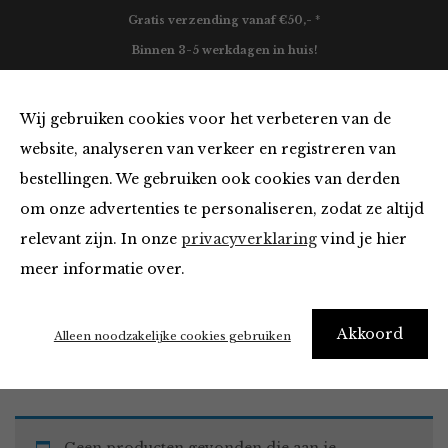
Gratis verzending vanaf €50,- *
Binnen 3-5 werkdagen in huis!
0
Wij gebruiken cookies voor het verbeteren van de
website, analyseren van verkeer en registreren van
bestellingen. We gebruiken ook cookies van derden
Must Haves
om onze advertenties te personaliseren, zodat ze altijd
relevant zijn. In onze
privacyverklaring
vind je hier
Filter
meer informatie over.
Akkoord
Home
Winkel
Accessoires
Must Haves
Alleen noodzakelijke cookies gebruiken