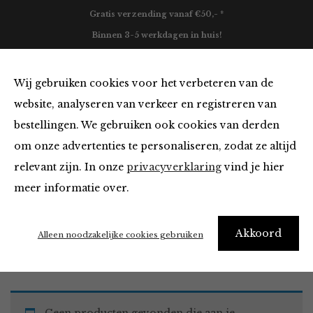
Gratis verzending vanaf €50,- *
Binnen 3-5 werkdagen in huis!
0
Wij gebruiken cookies voor het verbeteren van de
website, analyseren van verkeer en registreren van
bestellingen. We gebruiken ook cookies van derden
Must Haves
om onze advertenties te personaliseren, zodat ze altijd
relevant zijn. In onze
privacyverklaring
vind je hier
Filter
meer informatie over.
Akkoord
Home
Winkel
Accessoires
Must Haves
Alleen noodzakelijke cookies gebruiken