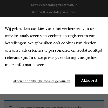
Gratis verzending vanaf €50,- *
Binnen 3-5 werkdagen in huis!
0
Wij gebruiken cookies voor het verbeteren van de
website, analyseren van verkeer en registreren van
bestellingen. We gebruiken ook cookies van derden
Must Haves
om onze advertenties te personaliseren, zodat ze altijd
relevant zijn. In onze
privacyverklaring
vind je hier
Filter
meer informatie over.
Akkoord
Home
Winkel
Accessoires
Must Haves
Alleen noodzakelijke cookies gebruiken