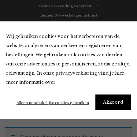
Gratis verzending vanaf €50,- *
Binnen 3-5 werkdagen in huis!
0
Wij gebruiken cookies voor het verbeteren van de
website, analyseren van verkeer en registreren van
bestellingen. We gebruiken ook cookies van derden
Must Haves
om onze advertenties te personaliseren, zodat ze altijd
relevant zijn. In onze
privacyverklaring
vind je hier
Filter
meer informatie over.
Akkoord
Home
Winkel
Accessoires
Must Haves
Alleen noodzakelijke cookies gebruiken