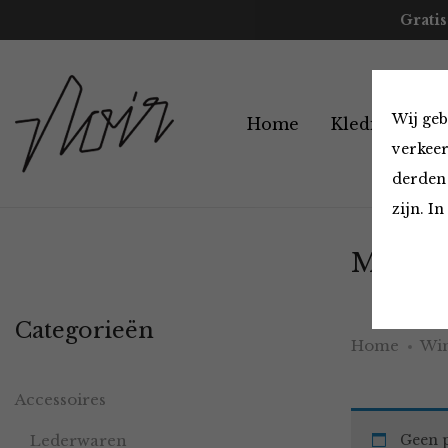
Gratis
Wij geb
Home
Kleding
A
verkeer
derden 
zijn. I
Must H
Categorieën
Home
Win
Accessoires
Lederwaren
Geen p