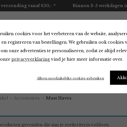
 verzending vanaf €50,- *
Binnen 3-5 werkdagen in
ruiken cookies voor het verbeteren van de website, analyser
ccessoires
Merken
Over ons
Contact
 en registreren van bestellingen. We gebruiken ook cookies 
om onze advertenties te personaliseren, zodat ze altijd rele
n onze
privacyverklaring
vind je hier meer informatie over.
aves
Akk
Alleen noodzakelijke cookies gebruiken
kel
Accessoires
Must Haves
roducten gevonden die aan je zoekcriteria voldoen.