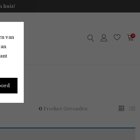
 huis!
0
en van
van
vant
oord
0
Product Gevonden