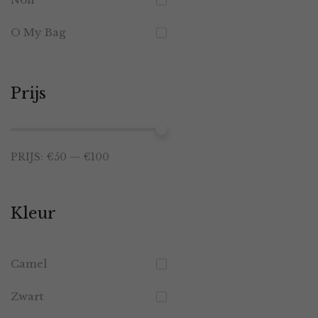
O My Bag
Prijs
Min.
Max.
PRIJS:
€50
—
€100
prijs
prijs
Kleur
Camel
Zwart