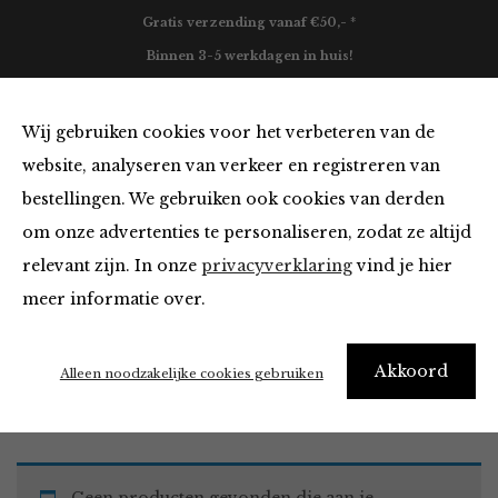
Gratis verzending vanaf €50,- *
Binnen 3-5 werkdagen in huis!
0
Wij gebruiken cookies voor het verbeteren van de
website, analyseren van verkeer en registreren van
bestellingen. We gebruiken ook cookies van derden
Must Haves
om onze advertenties te personaliseren, zodat ze altijd
relevant zijn. In onze
privacyverklaring
vind je hier
Filter
meer informatie over.
Akkoord
Home
Winkel
Accessoires
Must Haves
Alleen noodzakelijke cookies gebruiken