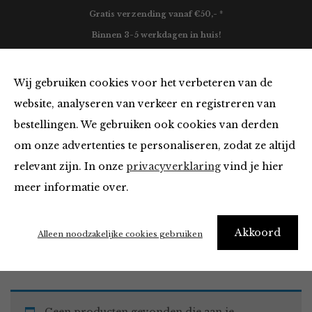
Gratis verzending vanaf €50,- *
Binnen 3-5 werkdagen in huis!
0
Wij gebruiken cookies voor het verbeteren van de
website, analyseren van verkeer en registreren van
bestellingen. We gebruiken ook cookies van derden
Must Haves
om onze advertenties te personaliseren, zodat ze altijd
relevant zijn. In onze
privacyverklaring
vind je hier
Filter
meer informatie over.
Akkoord
Home
Winkel
Accessoires
Must Haves
Alleen noodzakelijke cookies gebruiken