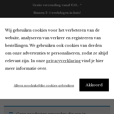
Gratis verzending vanaf €50,- *
Binnen 3-5 werkdagen in huis!
0
Wij gebruiken cookies voor het verbeteren van de
website, analyseren van verkeer en registreren van
bestellingen. We gebruiken ook cookies van derden
Must Haves
om onze advertenties te personaliseren, zodat ze altijd
relevant zijn. In onze
privacyverklaring
vind je hier
Filter
meer informatie over.
Akkoord
Home
Winkel
Accessoires
Must Haves
Alleen noodzakelijke cookies gebruiken