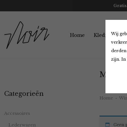
Gratis
Wij geb
Home
Kleding
A
verkeer
derden 
zijn. I
Must H
Categorieën
Home
Win
Accessoires
Lederwaren
Geen p