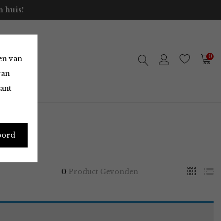
 huis!
0
en van
van
vant
oord
0
Product Gevonden