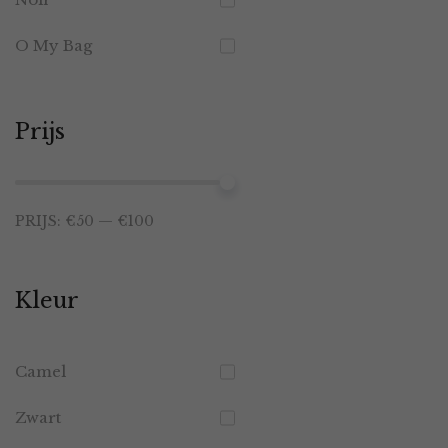
O My Bag
Prijs
Min.
Max.
PRIJS:
€50
—
€100
prijs
prijs
Kleur
Camel
Zwart