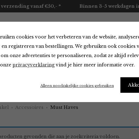
 verzending vanaf €50,- *
Binnen 3-5 werkdagen in
ruiken cookies voor het verbeteren van de website, analyser
ccessoires
Merken
Over ons
Contact
 en registreren van bestellingen. We gebruiken ook cookies 
om onze advertenties te personaliseren, zodat ze altijd rele
n onze
privacyverklaring
vind je hier meer informatie over.
aves
Akk
Alleen noodzakelijke cookies gebruiken
kel
Accessoires
Must Haves
roducten gevonden die aan je zoekcriteria voldoen.