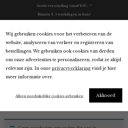
Gratis verzending vanaf €50,- *
Binnen 3-5 werkdagen in huis!
0
Wij gebruiken cookies voor het verbeteren van de
website, analyseren van verkeer en registreren van
bestellingen. We gebruiken ook cookies van derden
Must Haves
om onze advertenties te personaliseren, zodat ze altijd
relevant zijn. In onze
privacyverklaring
vind je hier
Filter
meer informatie over.
Akkoord
Home
Winkel
Accessoires
Must Haves
Alleen noodzakelijke cookies gebruiken