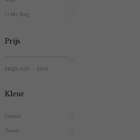
O My Bag
Prijs
Min.
Max.
PRIJS:
€50
—
€100
prijs
prijs
Kleur
Camel
Zwart