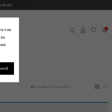
 huis!
0
en van
van
vant
oord
0
Product Gevonden