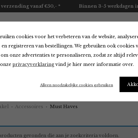
 verzending vanaf €50,- *
Binnen 3-5 werkdagen in
ruiken cookies voor het verbeteren van de website, analyser
ccessoires
Merken
Over ons
Contact
 en registreren van bestellingen. We gebruiken ook cookies 
om onze advertenties te personaliseren, zodat ze altijd rele
n onze
privacyverklaring
vind je hier meer informatie over.
aves
Akk
Alleen noodzakelijke cookies gebruiken
kel
Accessoires
Must Haves
roducten gevonden die aan je zoekcriteria voldoen.