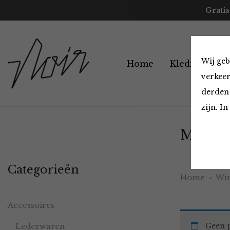
Gratis
Wij geb
Home
Kleding
A
verkeer
derden 
zijn. I
Must H
Categorieën
Home
Win
Accessoires
Lederwaren
Geen p