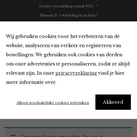
Gratis verzending vanaf €50,- *
Binnen 3-5 werkdagen in huis!
0
Wij gebruiken cookies voor het verbeteren van de
website, analyseren van verkeer en registreren van
bestellingen. We gebruiken ook cookies van derden
Must Haves
om onze advertenties te personaliseren, zodat ze altijd
relevant zijn. In onze
privacyverklaring
vind je hier
Filter
meer informatie over.
Akkoord
Home
Winkel
Accessoires
Must Haves
Alleen noodzakelijke cookies gebruiken