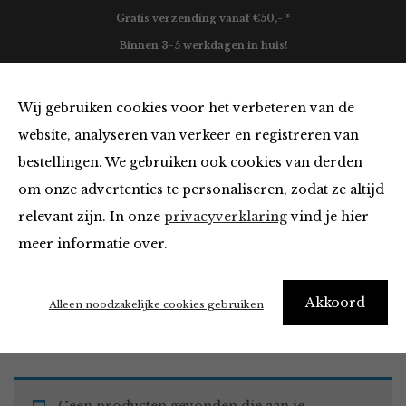
Gratis verzending vanaf €50,- *
Binnen 3-5 werkdagen in huis!
0
Wij gebruiken cookies voor het verbeteren van de
website, analyseren van verkeer en registreren van
bestellingen. We gebruiken ook cookies van derden
Must Haves
om onze advertenties te personaliseren, zodat ze altijd
relevant zijn. In onze
privacyverklaring
vind je hier
Filter
meer informatie over.
Akkoord
Home
Winkel
Accessoires
Must Haves
Alleen noodzakelijke cookies gebruiken