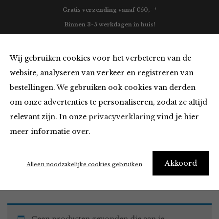
Gratis verzending vanaf €50,- *
Binnen 3-5 werkdagen in huis!
0
Wij gebruiken cookies voor het verbeteren van de
website, analyseren van verkeer en registreren van
bestellingen. We gebruiken ook cookies van derden
Must Haves
om onze advertenties te personaliseren, zodat ze altijd
relevant zijn. In onze
privacyverklaring
vind je hier
Filter
meer informatie over.
Akkoord
Home
Winkel
Accessoires
Must Haves
Alleen noodzakelijke cookies gebruiken