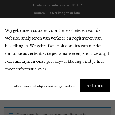
Gratis verzending vanaf €50,- *
Binnen 3-5 werkdagen in huis!
0
Wij gebruiken cookies voor het verbeteren van de
website, analyseren van verkeer en registreren van
bestellingen. We gebruiken ook cookies van derden
Must Haves
om onze advertenties te personaliseren, zodat ze altijd
relevant zijn. In onze
privacyverklaring
vind je hier
Filter
meer informatie over.
Akkoord
Home
Winkel
Accessoires
Must Haves
Alleen noodzakelijke cookies gebruiken