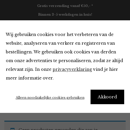
Gratis verzending vanaf €50,- *
Binnen 3-5 werkdagen in huis!
0
Wij gebruiken cookies voor het verbeteren van de
website, analyseren van verkeer en registreren van
bestellingen. We gebruiken ook cookies van derden
Must Haves
om onze advertenties te personaliseren, zodat ze altijd
relevant zijn. In onze
privacyverklaring
vind je hier
Filter
meer informatie over.
Akkoord
Home
Winkel
Accessoires
Must Haves
Alleen noodzakelijke cookies gebruiken