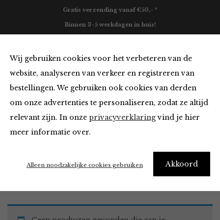
Gratis verzending vanaf €50,- *
Binnen 3-5 werkdagen in huis!
0
Wij gebruiken cookies voor het verbeteren van de
website, analyseren van verkeer en registreren van
bestellingen. We gebruiken ook cookies van derden
Must Haves
om onze advertenties te personaliseren, zodat ze altijd
relevant zijn. In onze
privacyverklaring
vind je hier
Filter
meer informatie over.
Akkoord
Home
Winkel
Accessoires
Must Haves
Alleen noodzakelijke cookies gebruiken