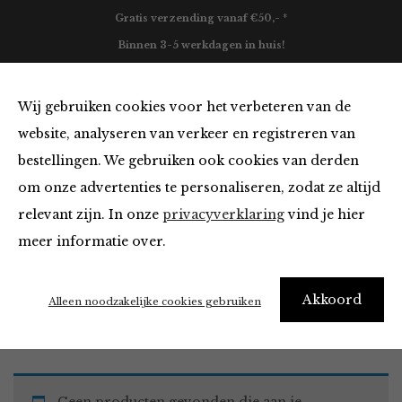
Gratis verzending vanaf €50,- *
Binnen 3-5 werkdagen in huis!
0
Wij gebruiken cookies voor het verbeteren van de
website, analyseren van verkeer en registreren van
bestellingen. We gebruiken ook cookies van derden
Must Haves
om onze advertenties te personaliseren, zodat ze altijd
relevant zijn. In onze
privacyverklaring
vind je hier
Filter
meer informatie over.
Akkoord
Home
Winkel
Accessoires
Must Haves
Alleen noodzakelijke cookies gebruiken