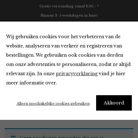
Gratis verzending vanaf €50,- *
Binnen 3-5 werkdagen in huis!
0
Wij gebruiken cookies voor het verbeteren van de
website, analyseren van verkeer en registreren van
bestellingen. We gebruiken ook cookies van derden
Must Haves
om onze advertenties te personaliseren, zodat ze altijd
relevant zijn. In onze
privacyverklaring
vind je hier
Filter
meer informatie over.
Akkoord
Home
Winkel
Accessoires
Must Haves
Alleen noodzakelijke cookies gebruiken