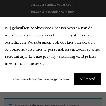
Gratis verzending vanaf €50,- *
Binnen 3-5 werkdagen in huis!
0
Wij gebruiken cookies voor het verbeteren van de
website, analyseren van verkeer en registreren van
bestellingen. We gebruiken ook cookies van derden
Must Haves
om onze advertenties te personaliseren, zodat ze altijd
relevant zijn. In onze
privacyverklaring
vind je hier
Filter
meer informatie over.
Akkoord
Home
Winkel
Accessoires
Must Haves
Alleen noodzakelijke cookies gebruiken