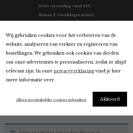
Gratis verzending vanaf €50,- *
Binnen 3-5 werkdagen in huis!
0
Wij gebruiken cookies voor het verbeteren van de
website, analyseren van verkeer en registreren van
bestellingen. We gebruiken ook cookies van derden
Must Haves
om onze advertenties te personaliseren, zodat ze altijd
relevant zijn. In onze
privacyverklaring
vind je hier
Filter
meer informatie over.
Akkoord
Home
Winkel
Accessoires
Must Haves
Alleen noodzakelijke cookies gebruiken