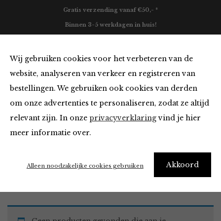
Gratis verzending vanaf €50,- *
Binnen 3-5 werkdagen in huis!
0
Wij gebruiken cookies voor het verbeteren van de
website, analyseren van verkeer en registreren van
bestellingen. We gebruiken ook cookies van derden
Must Haves
om onze advertenties te personaliseren, zodat ze altijd
relevant zijn. In onze
privacyverklaring
vind je hier
Filter
meer informatie over.
Akkoord
Home
Winkel
Accessoires
Must Haves
Alleen noodzakelijke cookies gebruiken