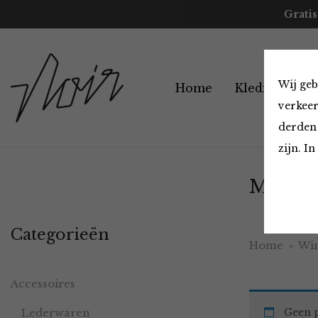
Gratis
Wij geb
Home
Kleding
A
verkeer
derden 
zijn. I
Must H
Categorieën
Home
Win
Accessoires
Lederwaren
Geen p