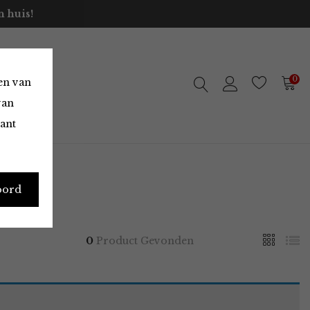
 huis!
0
en van
van
vant
oord
0
Product Gevonden