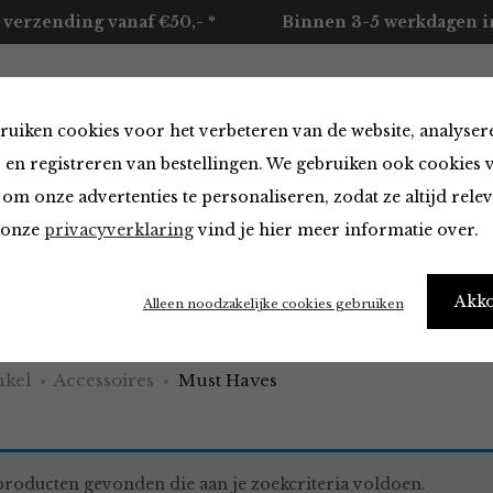
 verzending vanaf €50,- *
Binnen 3-5 werkdagen in
ruiken cookies voor het verbeteren van de website, analyser
ccessoires
Merken
Over ons
Contact
 en registreren van bestellingen. We gebruiken ook cookies 
om onze advertenties te personaliseren, zodat ze altijd rele
n onze
privacyverklaring
vind je hier meer informatie over.
aves
Akk
Alleen noodzakelijke cookies gebruiken
kel
Accessoires
Must Haves
roducten gevonden die aan je zoekcriteria voldoen.