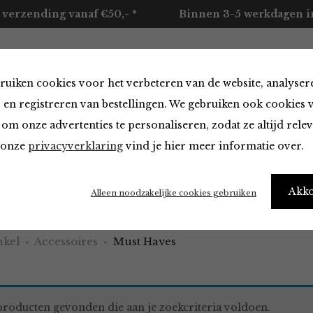
 verzending vanaf €50,- *
Binnen 3-5 werkdagen in
ruiken cookies voor het verbeteren van de website, analyser
ccessoires
Merken
Over ons
Contact
 en registreren van bestellingen. We gebruiken ook cookies 
om onze advertenties te personaliseren, zodat ze altijd rele
n onze
privacyverklaring
vind je hier meer informatie over.
aves
Akk
Alleen noodzakelijke cookies gebruiken
kel
Accessoires
Must Haves
roducten gevonden die aan je zoekcriteria voldoen.