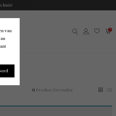
 huis!
0
en van
van
vant
oord
0
Product Gevonden