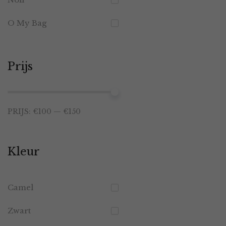
O My Bag
Prijs
Min.
Max.
PRIJS:
€100
—
€150
prijs
prijs
Kleur
Camel
Zwart