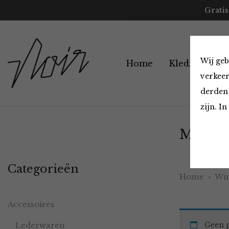
Gratis
Wij geb
Home
Kleding
A
verkeer
derden 
zijn. I
Must H
Categorieën
Home
Win
Accessoires
Lederwaren
Geen p