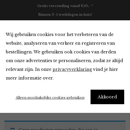
Gratis verzending vanaf €50,- *
Binnen 3-5 werkdagen in huis!
0
Wij gebruiken cookies voor het verbeteren van de
website, analyseren van verkeer en registreren van
bestellingen. We gebruiken ook cookies van derden
Must Haves
om onze advertenties te personaliseren, zodat ze altijd
relevant zijn. In onze
privacyverklaring
vind je hier
Filter
meer informatie over.
Akkoord
Home
Winkel
Accessoires
Must Haves
Alleen noodzakelijke cookies gebruiken