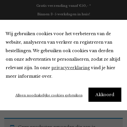
Gratis verzending vanaf €50,- *
Binnen 3-5 werkdagen in huis!
0
Wij gebruiken cookies voor het verbeteren van de
website, analyseren van verkeer en registreren van
bestellingen. We gebruiken ook cookies van derden
Must Haves
om onze advertenties te personaliseren, zodat ze altijd
relevant zijn. In onze
privacyverklaring
vind je hier
Filter
meer informatie over.
Akkoord
Home
Winkel
Accessoires
Must Haves
Alleen noodzakelijke cookies gebruiken