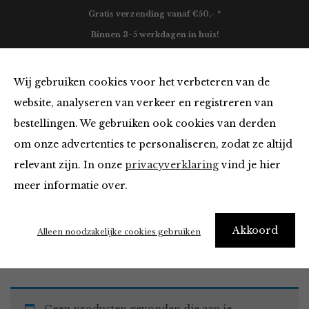
Gratis verzending vanaf €50,- *
Binnen 3-5 werkdagen in huis!
0
Wij gebruiken cookies voor het verbeteren van de
website, analyseren van verkeer en registreren van
bestellingen. We gebruiken ook cookies van derden
Must Haves
om onze advertenties te personaliseren, zodat ze altijd
relevant zijn. In onze
privacyverklaring
vind je hier
Filter
meer informatie over.
Akkoord
Home
Winkel
Accessoires
Must Haves
Alleen noodzakelijke cookies gebruiken