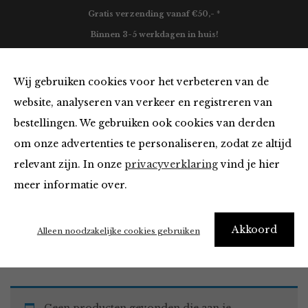
Gratis verzending vanaf €50,- *
Binnen 3-5 werkdagen in huis!
0
Wij gebruiken cookies voor het verbeteren van de
website, analyseren van verkeer en registreren van
bestellingen. We gebruiken ook cookies van derden
Must Haves
om onze advertenties te personaliseren, zodat ze altijd
relevant zijn. In onze
privacyverklaring
vind je hier
Filter
meer informatie over.
Akkoord
Home
Winkel
Accessoires
Must Haves
Alleen noodzakelijke cookies gebruiken