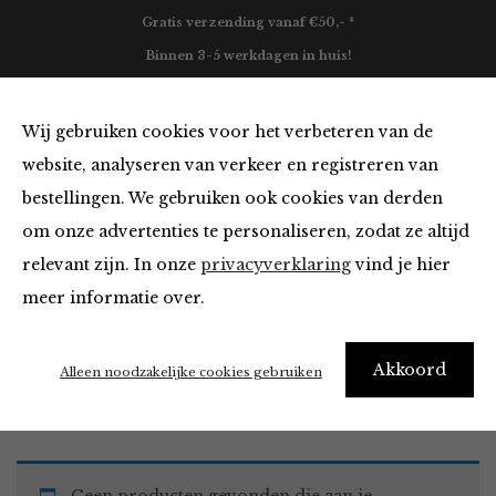
Gratis verzending vanaf €50,- *
Binnen 3-5 werkdagen in huis!
0
Wij gebruiken cookies voor het verbeteren van de
website, analyseren van verkeer en registreren van
bestellingen. We gebruiken ook cookies van derden
Must Haves
om onze advertenties te personaliseren, zodat ze altijd
relevant zijn. In onze
privacyverklaring
vind je hier
Filter
meer informatie over.
Akkoord
Home
Winkel
Accessoires
Must Haves
Alleen noodzakelijke cookies gebruiken