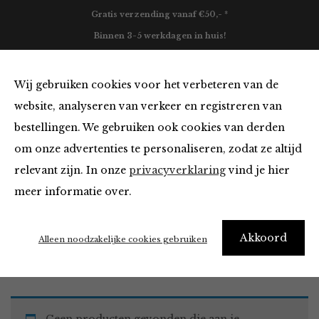
Gratis verzending vanaf €50,- *
Binnen 3-5 werkdagen in huis!
0
Wij gebruiken cookies voor het verbeteren van de
website, analyseren van verkeer en registreren van
bestellingen. We gebruiken ook cookies van derden
Must Haves
om onze advertenties te personaliseren, zodat ze altijd
relevant zijn. In onze
privacyverklaring
vind je hier
Filter
meer informatie over.
Akkoord
Home
Winkel
Accessoires
Must Haves
Alleen noodzakelijke cookies gebruiken