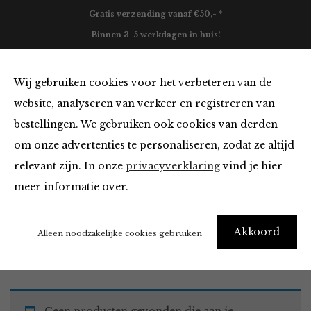
Gratis verzending vanaf €50,- *
Binnen 3-5 werkdagen in huis!
0
Wij gebruiken cookies voor het verbeteren van de
website, analyseren van verkeer en registreren van
bestellingen. We gebruiken ook cookies van derden
Must Haves
om onze advertenties te personaliseren, zodat ze altijd
relevant zijn. In onze
privacyverklaring
vind je hier
Filter
meer informatie over.
Akkoord
Home
Winkel
Accessoires
Must Haves
Alleen noodzakelijke cookies gebruiken