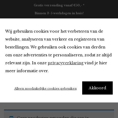
Gratis verzending vanaf €50,- *
Binnen 3-5 werkdagen in huis!
0
Wij gebruiken cookies voor het verbeteren van de
website, analyseren van verkeer en registreren van
bestellingen. We gebruiken ook cookies van derden
Must Haves
om onze advertenties te personaliseren, zodat ze altijd
relevant zijn. In onze
privacyverklaring
vind je hier
Filter
meer informatie over.
Akkoord
Home
Winkel
Accessoires
Must Haves
Alleen noodzakelijke cookies gebruiken