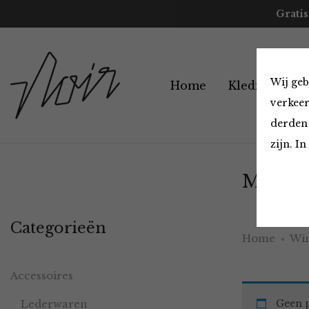
Gratis
Wij geb
Home
Kleding
A
verkeer
derden 
zijn. I
Must H
Categorieën
Home
Win
Accessoires
Lederwaren
Geen p