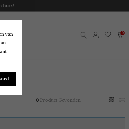
 huis!
0
en van
van
vant
oord
0
Product Gevonden