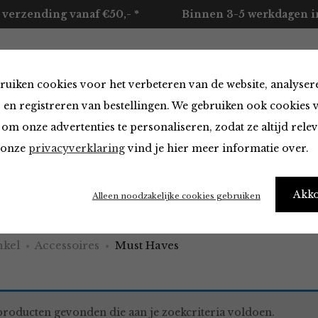
 verzending vanaf €50,- *
Binnen 3-5 werkdagen in
ruiken cookies voor het verbeteren van de website, analyser
ccessoires
Merken
Over ons
Contact
 en registreren van bestellingen. We gebruiken ook cookies 
om onze advertenties te personaliseren, zodat ze altijd rele
n onze
privacyverklaring
vind je hier meer informatie over.
aves
Akk
Alleen noodzakelijke cookies gebruiken
kel
Accessoires
Must Haves
roducten gevonden die aan je zoekcriteria voldoen.