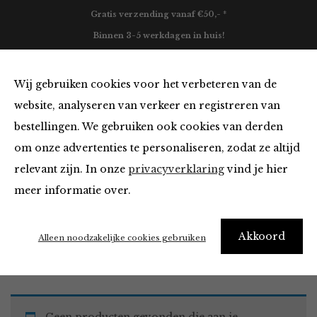
Gratis verzending vanaf €50,- *
Binnen 3-5 werkdagen in huis!
0
Wij gebruiken cookies voor het verbeteren van de
website, analyseren van verkeer en registreren van
bestellingen. We gebruiken ook cookies van derden
Must Haves
om onze advertenties te personaliseren, zodat ze altijd
relevant zijn. In onze
privacyverklaring
vind je hier
Filter
meer informatie over.
Akkoord
Home
Winkel
Accessoires
Must Haves
Alleen noodzakelijke cookies gebruiken