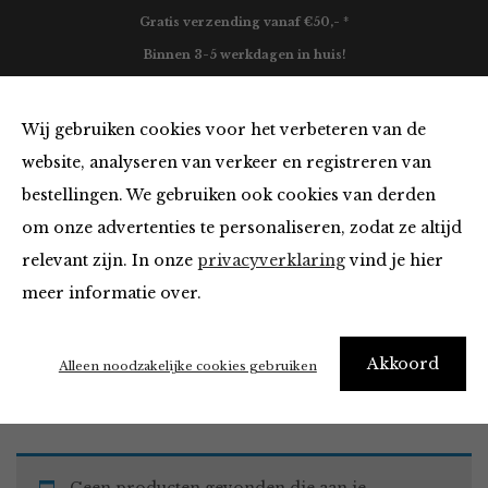
Gratis verzending vanaf €50,- *
Binnen 3-5 werkdagen in huis!
0
Wij gebruiken cookies voor het verbeteren van de
website, analyseren van verkeer en registreren van
bestellingen. We gebruiken ook cookies van derden
Must Haves
om onze advertenties te personaliseren, zodat ze altijd
relevant zijn. In onze
privacyverklaring
vind je hier
Filter
meer informatie over.
Akkoord
Home
Winkel
Accessoires
Must Haves
Alleen noodzakelijke cookies gebruiken