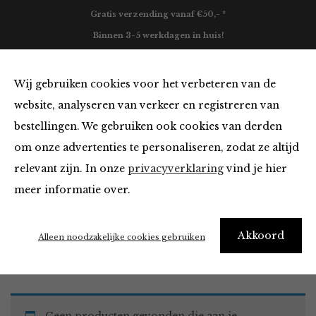
Gratis verzending vanaf €50,- *
Binnen 3-5 werkdagen in huis!
0
Wij gebruiken cookies voor het verbeteren van de
website, analyseren van verkeer en registreren van
bestellingen. We gebruiken ook cookies van derden
Must Haves
om onze advertenties te personaliseren, zodat ze altijd
relevant zijn. In onze
privacyverklaring
vind je hier
Filter
meer informatie over.
Akkoord
Home
Winkel
Accessoires
Must Haves
Alleen noodzakelijke cookies gebruiken