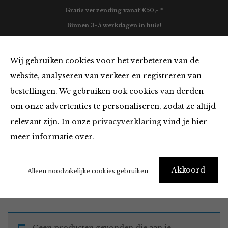
Gratis verzending vanaf €50,- *
Binnen 3-5 werkdagen in huis!
0
Wij gebruiken cookies voor het verbeteren van de
website, analyseren van verkeer en registreren van
bestellingen. We gebruiken ook cookies van derden
Must Haves
om onze advertenties te personaliseren, zodat ze altijd
relevant zijn. In onze
privacyverklaring
vind je hier
Filter
meer informatie over.
Akkoord
Home
Winkel
Accessoires
Must Haves
Alleen noodzakelijke cookies gebruiken