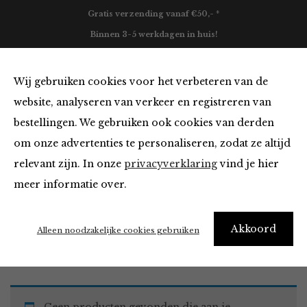
Gratis verzending vanaf €50,- *
Binnen 3-5 werkdagen in huis!
0
Wij gebruiken cookies voor het verbeteren van de
website, analyseren van verkeer en registreren van
bestellingen. We gebruiken ook cookies van derden
Must Haves
om onze advertenties te personaliseren, zodat ze altijd
relevant zijn. In onze
privacyverklaring
vind je hier
Filter
meer informatie over.
Akkoord
Home
Winkel
Accessoires
Must Haves
Alleen noodzakelijke cookies gebruiken