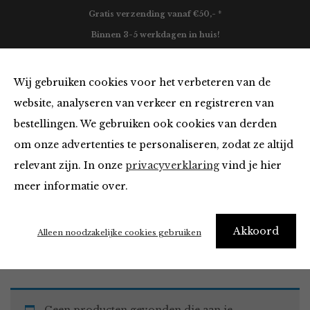
Gratis verzending vanaf €50,- *
Binnen 3-5 werkdagen in huis!
0
Wij gebruiken cookies voor het verbeteren van de
website, analyseren van verkeer en registreren van
bestellingen. We gebruiken ook cookies van derden
Must Haves
om onze advertenties te personaliseren, zodat ze altijd
relevant zijn. In onze
privacyverklaring
vind je hier
Filter
meer informatie over.
Akkoord
Home
Winkel
Accessoires
Must Haves
Alleen noodzakelijke cookies gebruiken