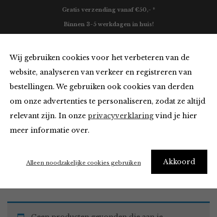
Gratis verzending vanaf €50,- *
Binnen 3-5 werkdagen in huis!
0
Wij gebruiken cookies voor het verbeteren van de
website, analyseren van verkeer en registreren van
bestellingen. We gebruiken ook cookies van derden
Must Haves
om onze advertenties te personaliseren, zodat ze altijd
relevant zijn. In onze
privacyverklaring
vind je hier
Filter
meer informatie over.
Akkoord
Home
Winkel
Accessoires
Must Haves
Alleen noodzakelijke cookies gebruiken