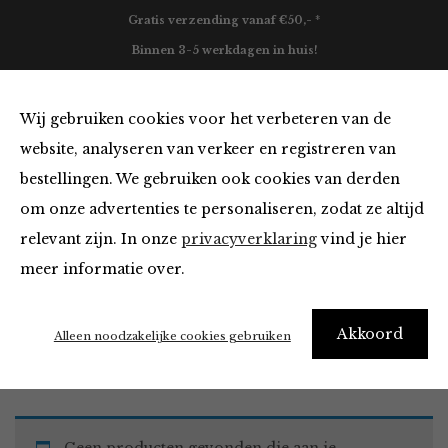
Gratis verzending vanaf €50,- *
Binnen 3-5 werkdagen in huis!
0
Wij gebruiken cookies voor het verbeteren van de
website, analyseren van verkeer en registreren van
bestellingen. We gebruiken ook cookies van derden
Must Haves
om onze advertenties te personaliseren, zodat ze altijd
relevant zijn. In onze
privacyverklaring
vind je hier
Filter
meer informatie over.
Akkoord
Home
Winkel
Accessoires
Must Haves
Alleen noodzakelijke cookies gebruiken