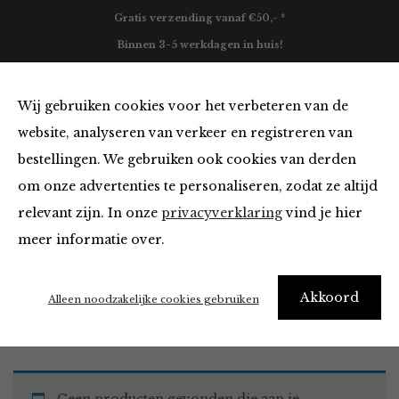
Gratis verzending vanaf €50,- *
Binnen 3-5 werkdagen in huis!
0
Wij gebruiken cookies voor het verbeteren van de
website, analyseren van verkeer en registreren van
bestellingen. We gebruiken ook cookies van derden
Must Haves
om onze advertenties te personaliseren, zodat ze altijd
relevant zijn. In onze
privacyverklaring
vind je hier
Filter
meer informatie over.
Akkoord
Home
Winkel
Accessoires
Must Haves
Alleen noodzakelijke cookies gebruiken