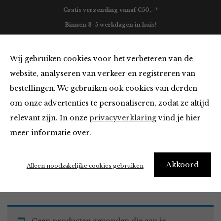
Gratis verzending vanaf €50,- *
Binnen 3-5 werkdagen in huis!
0
Wij gebruiken cookies voor het verbeteren van de
website, analyseren van verkeer en registreren van
bestellingen. We gebruiken ook cookies van derden
Must Haves
om onze advertenties te personaliseren, zodat ze altijd
relevant zijn. In onze
privacyverklaring
vind je hier
Filter
meer informatie over.
Akkoord
Home
Winkel
Accessoires
Must Haves
Alleen noodzakelijke cookies gebruiken