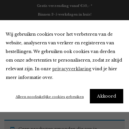
Gratis verzending vanaf €50,- *
Binnen 3-5 werkdagen in huis!
0
Wij gebruiken cookies voor het verbeteren van de
website, analyseren van verkeer en registreren van
bestellingen. We gebruiken ook cookies van derden
Must Haves
om onze advertenties te personaliseren, zodat ze altijd
relevant zijn. In onze
privacyverklaring
vind je hier
Filter
meer informatie over.
Akkoord
Home
Winkel
Accessoires
Must Haves
Alleen noodzakelijke cookies gebruiken