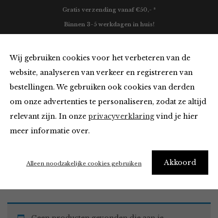
Gratis verzending vanaf €50,- *
Binnen 3-5 werkdagen in huis!
0
Wij gebruiken cookies voor het verbeteren van de
website, analyseren van verkeer en registreren van
bestellingen. We gebruiken ook cookies van derden
Must Haves
om onze advertenties te personaliseren, zodat ze altijd
relevant zijn. In onze
privacyverklaring
vind je hier
Filter
meer informatie over.
Akkoord
Home
Winkel
Accessoires
Must Haves
Alleen noodzakelijke cookies gebruiken