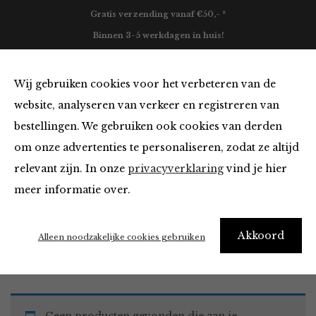
Gratis verzending vanaf €50,- *
Binnen 3-5 werkdagen in huis!
0
Wij gebruiken cookies voor het verbeteren van de
website, analyseren van verkeer en registreren van
bestellingen. We gebruiken ook cookies van derden
Must Haves
om onze advertenties te personaliseren, zodat ze altijd
relevant zijn. In onze
privacyverklaring
vind je hier
Filter
meer informatie over.
Akkoord
Home
Winkel
Accessoires
Must Haves
Alleen noodzakelijke cookies gebruiken