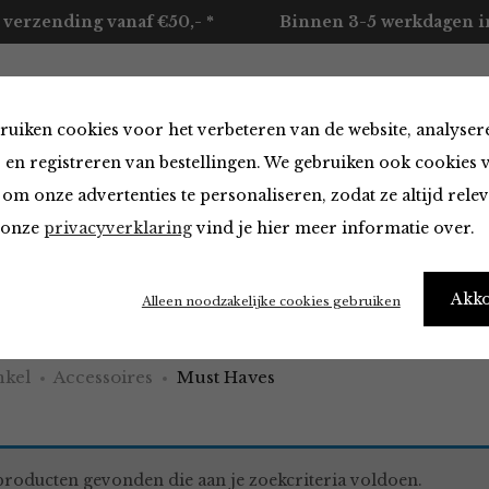
 verzending vanaf €50,- *
Binnen 3-5 werkdagen in
ruiken cookies voor het verbeteren van de website, analyser
ccessoires
Merken
Over ons
Contact
 en registreren van bestellingen. We gebruiken ook cookies 
om onze advertenties te personaliseren, zodat ze altijd rele
n onze
privacyverklaring
vind je hier meer informatie over.
aves
Akk
Alleen noodzakelijke cookies gebruiken
kel
Accessoires
Must Haves
roducten gevonden die aan je zoekcriteria voldoen.