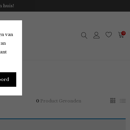
 huis!
0
en van
van
vant
oord
0
Product Gevonden