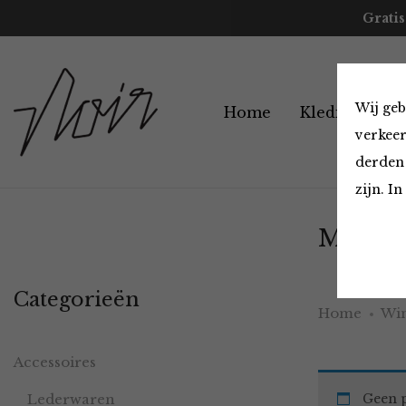
Gratis
Wij geb
Home
Kleding
A
verkeer
derden 
zijn. I
Must H
Categorieën
Home
Win
Accessoires
Lederwaren
Geen p