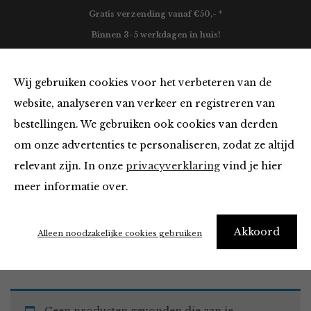
Gratis verzending vanaf €50,- *
Binnen 3-5 werkdagen in huis!
0
Wij gebruiken cookies voor het verbeteren van de
website, analyseren van verkeer en registreren van
bestellingen. We gebruiken ook cookies van derden
Must Haves
om onze advertenties te personaliseren, zodat ze altijd
relevant zijn. In onze
privacyverklaring
vind je hier
Filter
meer informatie over.
Akkoord
Home
Winkel
Accessoires
Must Haves
Alleen noodzakelijke cookies gebruiken